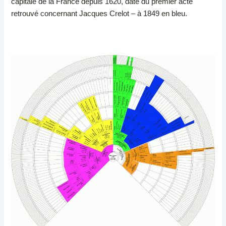
capitale de la France depuis 1620, date du premier acte
retrouvé concernant Jacques Crelot – à 1849 en bleu.