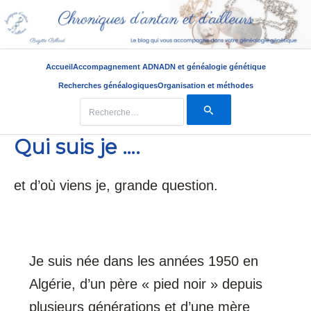
Accueil
Accompagnement ADN
ADN et généalogie génétique
Recherches généalogiques
Organisation et méthodes
Rechercher :
Qui suis je ….
Aller
au
contenu
et d’où viens je, grande question.
Je suis née dans les années 1950 en
Algérie, d’un père « pied noir » depuis
plusieurs générations et d’une mère