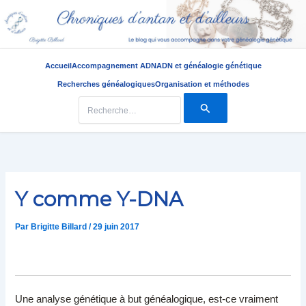
Accueil
Accompagnement ADN
ADN et généalogie génétique
Recherches généalogiques
Organisation et méthodes
Rechercher :
Aller
au
contenu
Y comme Y-DNA
Par
Brigitte Billard
/
29 juin 2017
Une analyse génétique à but généalogique, est-ce vraiment