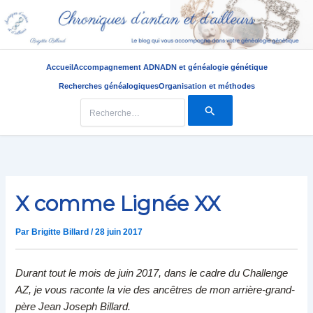
Accueil
Accompagnement ADN
ADN et généalogie génétique
Recherches généalogiques
Organisation et méthodes
Rechercher :
Aller
au
contenu
X comme Lignée XX
Par
Brigitte Billard
/
28 juin 2017
Durant tout le mois de juin 2017, dans le cadre du Challenge
AZ, je vous raconte la vie des ancêtres de mon arrière-grand-
père Jean Joseph Billard.