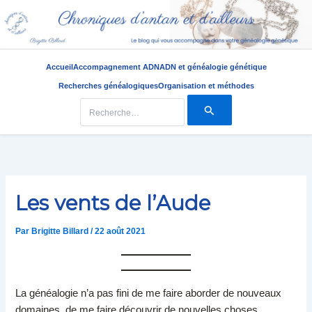
Accueil
Accompagnement ADN
ADN et généalogie génétique
Recherches généalogiques
Organisation et méthodes
Rechercher :
Aller
au
contenu
Les vents de l’Aude
Par
Brigitte Billard
/
22 août 2021
La généalogie n’a pas fini de me faire aborder de nouveaux
domaines, de me faire découvrir de nouvelles choses.