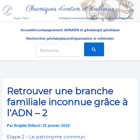
Accueil
Accompagnement ADN
ADN et généalogie génétique
Recherches généalogiques
Organisation et méthodes
Rechercher :
Aller
au
contenu
Retrouver une branche
familiale inconnue grâce à
l’ADN – 2
Par
Brigitte Billard
/
25 janvier 2019
Etape 2 – Le patronyme commun