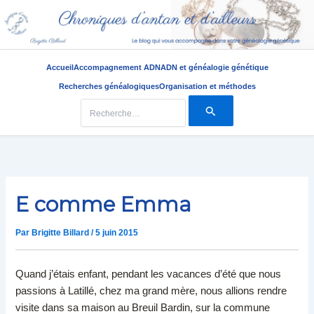
Accueil
Accompagnement ADN
ADN et généalogie génétique
Recherches généalogiques
Organisation et méthodes
Rechercher :
Aller
au
contenu
E comme Emma
Par
Brigitte Billard
/
5 juin 2015
Quand j’étais enfant, pendant les vacances d’été que nous
passions à Latillé, chez ma grand mère, nous allions rendre
visite dans sa maison au Breuil Bardin, sur la commune