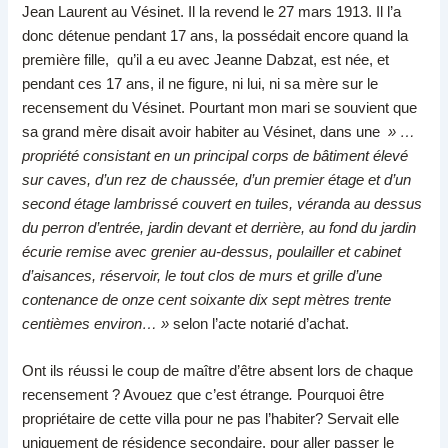
Jean Laurent au Vésinet. Il la revend le 27 mars 1913. Il l’a
donc détenue pendant 17 ans, la possédait encore quand la
première fille, qu’il a eu avec Jeanne Dabzat, est née, et
pendant ces 17 ans, il ne figure, ni lui, ni sa mère sur le
recensement du Vésinet. Pourtant mon mari se souvient que
sa grand mère disait avoir habiter au Vésinet, dans une
» …
propriété consistant en un principal corps de bâtiment élevé
sur caves, d’un rez de chaussée, d’un premier étage et d’un
second étage lambrissé couvert en tuiles, véranda au dessus
du perron d’entrée, jardin devant et derrière, au fond du jardin
écurie remise avec grenier au-dessus, poulailler et cabinet
d’aisances, réservoir, le tout clos de murs et grille d’une
contenance de onze cent soixante dix sept mètres trente
centièmes environ… »
selon l’acte notarié d’achat.
Ont ils réussi le coup de maître d’être absent lors de chaque
recensement ? Avouez que c’est étrange
.
Pourquoi être
propriétaire de cette villa pour ne pas l’habiter? Servait elle
uniquement de résidence secondaire, pour aller passer le