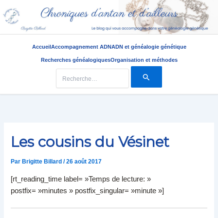
Accueil
Accompagnement ADN
ADN et généalogie génétique
Recherches généalogiques
Organisation et méthodes
Rechercher :
Aller
au
contenu
Les cousins du Vésinet
Par
Brigitte Billard
/
26 août 2017
[rt_reading_time label= »Temps de lecture: »
postfix= »minutes » postfix_singular= »minute »]