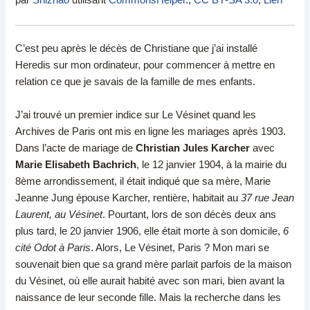
par
Shizhao
utilisant
CommonsHelper
.,
CC BY-SA 3.0
,
Lien
C’est peu après le décès de Christiane que j’ai installé
Heredis sur mon ordinateur, pour commencer à mettre en
relation ce que je savais de la famille de mes enfants.
J’ai trouvé un premier indice sur Le Vésinet quand les
Archives de Paris ont mis en ligne les mariages après 1903.
Dans l’acte de mariage de
Christian Jules Karcher
avec
Marie Elisabeth Bachrich
, le 12 janvier 1904, à la mairie du
8ème arrondissement, il était indiqué que sa mère, Marie
Jeanne Jung épouse Karcher, rentière, habitait au
37 rue Jean
Laurent, au Vésinet
. Pourtant, lors de son décès deux ans
plus tard, le 20 janvier 1906, elle était morte à son domicile,
6
cité Odot à Paris
. Alors, Le Vésinet, Paris ? Mon mari se
souvenait bien que sa grand mère parlait parfois de la maison
du Vésinet, où elle aurait habité avec son mari, bien avant la
naissance de leur seconde fille. Mais la recherche dans les